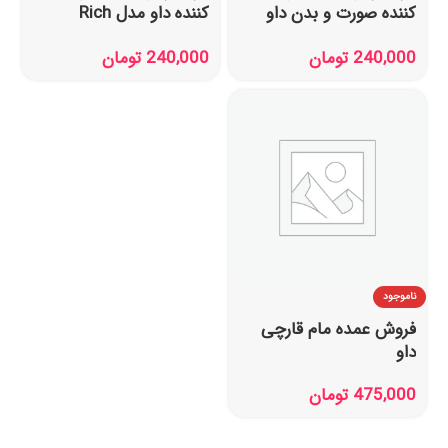
کننده صورت و بدن داو
کننده داو مدل Rich
مدل Beauty Cream
Nourishment Cream
240,000
تومان
240,000
تومان
حجم 150 میل
حجم 150 میل
ناموجود
فروش عمده مام قارچی
داو
475,000
تومان