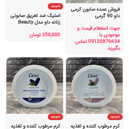
ناموجود
فروش عمده صابون کرمی
استیک ضد تعریق صابونی
داو 90 گرمی
زنانه داو مدل Beauty
جهت استعلام قیمت و
Finish حجم 40 گرم
موجودی با
250,000
تومان
09120876634 تماس
بگیرید.
ناموجود
ناموجود
کرم مرطوب کننده و تغذیه
کرم مرطوب کننده و تغذیه