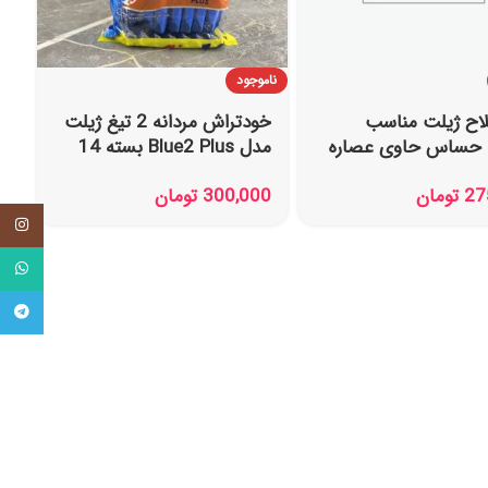
ناموجود
اح ژیلت مناسب
خودتراش مردانه 2 تیغ ژیلت
حساس حاوی عصاره
مدل Blue2 Plus بسته 14
 میل
عددی
27
تومان
300,000
تومان
tagram
tsApp
legram