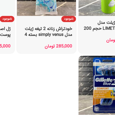
ناموجود
ناموجود
ژیلت مدل
LIMETTENDUFT حجم 200
خودتراش زنانه 2 تیغه ژیلت
ژل اصل
مدل simply venus بسته 4
پوست 
ومان
عددی
آلوئه ورا 200
285,000
تومان
5,000