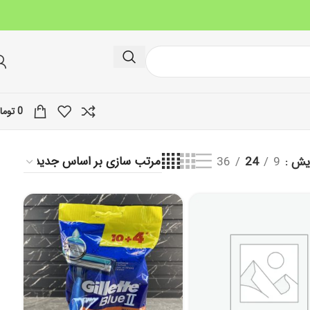
0
توما
ایش
9
24
36