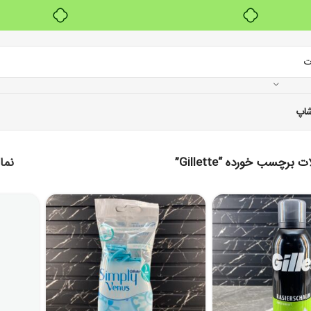
بدون ضامن، بدون سود
اپ
رچسب خورده “Gillette”
نم