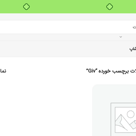
بدون ضامن، بدون سود
اپ
 برچسب خورده “Giv”
نم