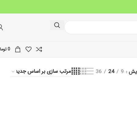
0
توما
ایش
9
24
36