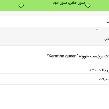
بدون ضامن، بدون سود
اپ
چسب خورده “Keratine queen”
یافت نشد.