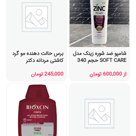
شامپو ضد شوره زینک مدل
برس حالت دهنده مو گرد
SOFT CARE حجم 340
کاشتی مردانه دکتر
میل
مورنینگ Dr.Mornning
از
600,000
تومان
245,000
تومان