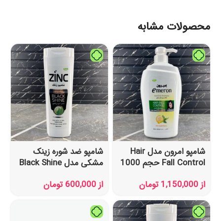
محصولات مشابه
شامپو امرون مدل Hair
شامپو ضد شوره زینک
Fall Control حجم 1000
مشکی مدل Black Shine
میل
حجم 340 میل
از
1,150,000
تومان
از
600,000
تومان