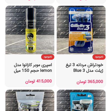
ناموجود
ناموجود
خودتراش مردانه 3 تیغ
اسپری موبر کازانوا مدل
ژیلت مدل Blue 3
lemon حجم 150 میل
Comfort بسته 3 عددی
415,000
تومان
365,000
تومان