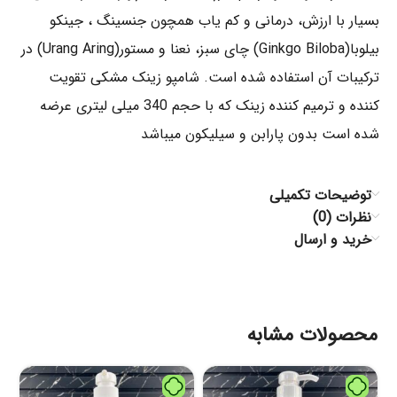
بسيار با ارزش، درمانى و كم ياب همچون جنسينگ ، جينكو
بيلوبا(Ginkgo Biloba) چاى سبز، نعنا و مستور(Urang Aring) در
تركيبات آن استفاده شده است. شامپو زینک مشکی تقويت
كننده و ترميم كننده زينک كه با حجم 340 ميلى ليترى عرضه
شده است بدون پارابن و سيليكون ميباشد
توضیحات تکمیلی
نظرات (0)
خرید و ارسال
محصولات مشابه