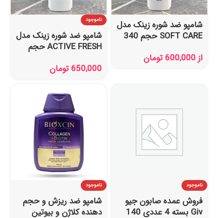
ناموجود
شامپو ضد شوره زینک مدل
شامپو ضد شوره زینک مدل
SOFT CARE حجم 340
ACTIVE FRESH حجم
میل
از
600,000
تومان
340 میل
650,000
تومان
ناموجود
ناموجود
فروش عمده صابون جیو
شامپو ضد ریزش و حجم
Giv بسته 4 عددی 140
دهنده کلاژن و بیوتین