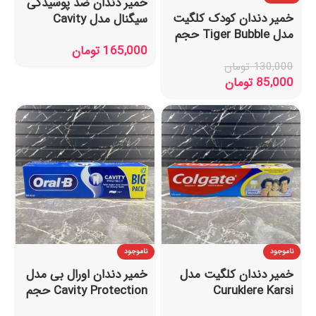
خمیر دندان ضد پوسیدگی
خمیر دندان کودک کلگیت
سیگنال مدل Cavity
مدل Tiger Bubble حجم
Fighter حجم 100 میل
165,000
تومان
50 میل
130,000
تومان
85,000
تومان
ناموجود
ناموجود
خمیر دندان کلگیت مدل
خمیر دندان اورال بی مدل
Curuklere Karsi
Cavity Protection حجم
Koruma مناسب خانواده
100 میل