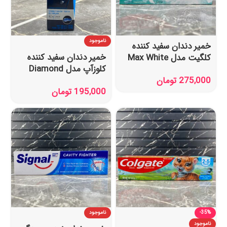
ناموجود
خمیر دندان سفید کننده
خمیر دندان سفید کننده
کلگیت مدل Max White
کلوزآپ مدل Diamond
حجم 100 میل
275,000
تومان
Attraction حجم 75 میل
195,000
تومان
-35%
ناموجود
ناموجود