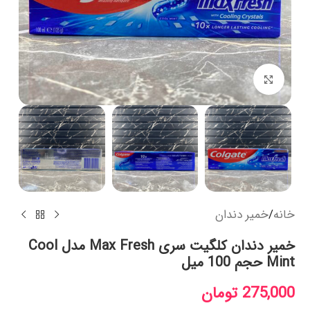
بزرگنمایی تصویر
خانه
/
خمیر دندان
خمیر دندان کلگیت سری Max Fresh مدل Cool
Mint حجم 100 میل
275,000
تومان