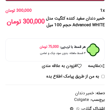
x
1
300,000
تومان
خمیر دندان سفید کننده کلگیت مدل
300,000
تومان
Advanced WHITE حجم 100 میل
هر قسط با ترب‌پی:
75,000
تومان
۴ قسط ماهانه. بدون سود، چک و ضامن.
مقایسه
افزودن به علاقه مندی
به من از طریق پیامک اطلاع بده
دسته:
خمیر دندان
برچسب:
Colgate
اشتراک گذاری: