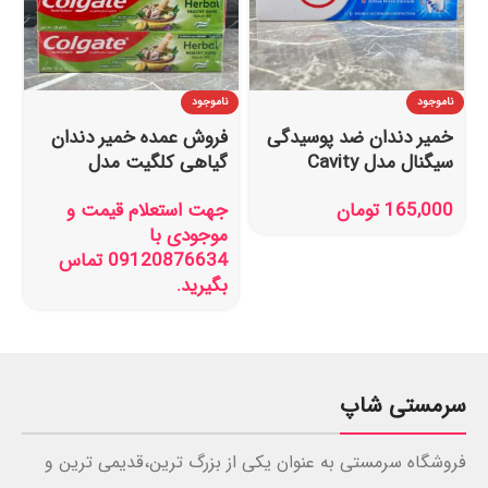
ناموجود
ناموجود
خمیر دندان ضد پوسیدگی
فروش عمده خمیر دندان
سیگنال مدل Cavity
گیاهی کلگیت مدل
Fighter حجم 100 میل
Herbal حجم 125میل
165,000
تومان
جهت استعلام قیمت و
موجودی با
09120876634 تماس
بگیرید.
سرمستی شاپ
فروشگاه سرمستی به عنوان یکی از بزرگ ترین،قدیمی ترین و