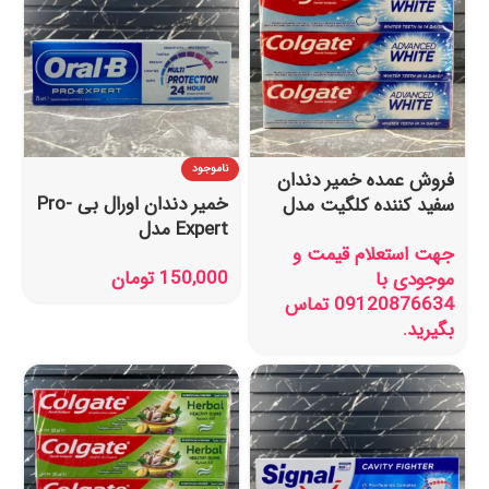
ناموجود
فروش عمده خمیر دندان
خمیر دندان اورال بی Pro-
سفید کننده کلگیت مدل
Expert مدل
Advanced WHITE حجم
جهت استعلام قیمت و
Professional
100 میل
150,000
تومان
موجودی با
Protection حجم 75
09120876634 تماس
میل
بگیرید.