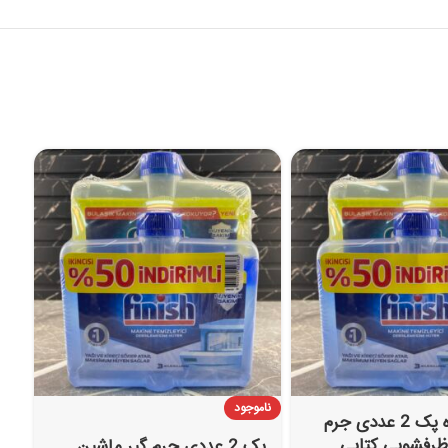
ناموجود
فروش عمده پک 2 عددی جرم
ظرفشویی کتابی
پک 2 عددی جرم گیر ماشین