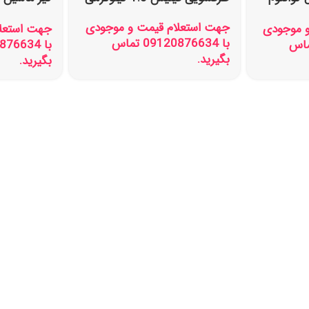
250 میلی لیتر فینیش
جهت استعلام قیمت و موجودی
و موجودی
جهت استعلا
با 09120876634 تماس
0912087 تماس
بگیرید.
بگیرید.