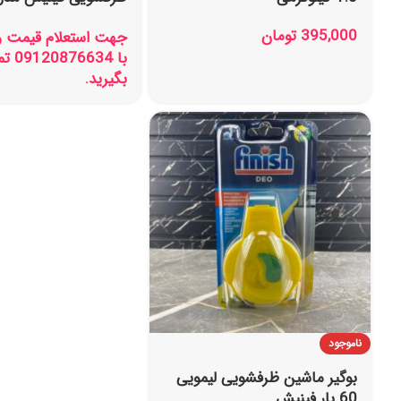
QUANTUM بسته 72 عددی
395,000
تومان
جهت استعلام قیمت 
با 6634
بگیرید.
ناموجود
بوگیر ماشین ظرفشویی لیمویی
60 بار فینیش