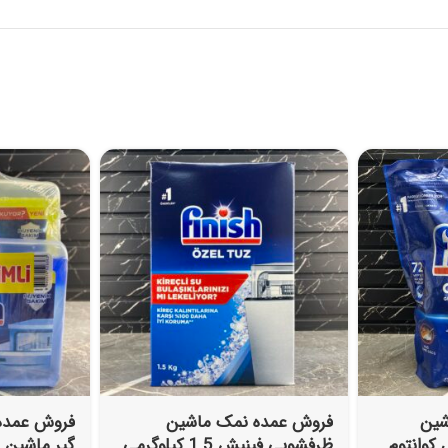
شین
فروش عمده نمک ماشین
کوانتوم
ظرفشویی فینیش 1.5 کیلوگرمی
گیر ماشین 