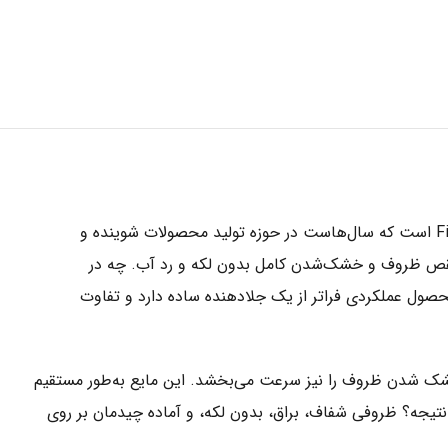
مایع جلادهنده ماشین ظرفشویی فینیش مدل Parlatici & Kurutucu با حجم ۸۰۰ میلی‌لیتر، از سری محصولات تخصصی برند معتبر Finish است که سال‌هاست در حوزه تولید محصولات شوینده و
ی‌نقص ظروف و خشک‌شدن کامل بدون لکه و رد آب. چه در
ول عملکردی فراتر از یک جلادهنده ساده دارد و تفاوت
د خشک شدن ظروف را نیز سرعت می‌بخشد. این مایع به‌طور مستقیم
تیجه؟ ظروفی شفاف، براق، بدون لکه، و آماده چیدمان بر روی