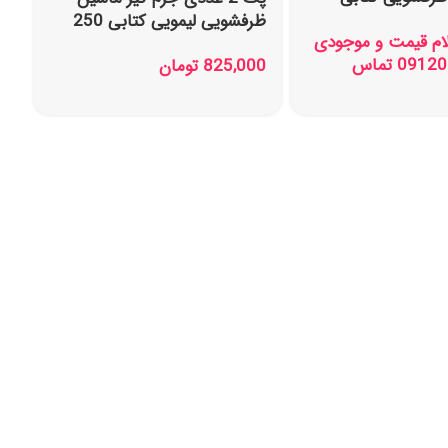
ظرفشویی لیمویی کتابی 250
م قیمت و موجودی
میلی لیتر فینیش
با 09120876634 تماس
825,000
تومان