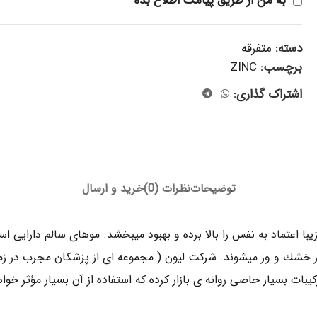
به من از طریق پیامک اطلاع بده
دسته:
متفرقه
برچسب:
ZINC
اشتراک گذاری:
توضیحات
نظرات (0)
خرید و ارسال
عتماد به نفس را بالا برده و بهبود ميبخشد. موهاى سالم دارايى است 
يار خشك و وز ميشوند. شركت ليون ( مجموعه اى از پزشكان مجرب در زم
بات بسيار خاصى روانه ى بازار كرده كه استفاده از آن بسيار مؤثر خواه