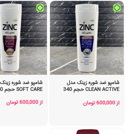
شامپو ضد شوره زینک مدل
شامپو ضد شوره زینک
CLEAN ACTIVE حجم 340
SOFT CARE حجم 340 میل
میل
از
600,000
تومان
از
600,000
تومان