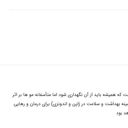
كه هميشه بايد از آن نگهدارى شود اما متأسفانه مو ها بر اثر
ينه بهداشت و سلامت در ژاپن و اندونزى) براى درمان و رهايى
د بود