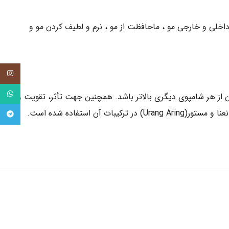
خلى و خارجى مو ، ماحافظت از مو ، نرم و لطيف كردن مو و
tagram
tsApp
از هر شامپوى ديگرى بالاتر باشد. همچنین جهت تأثر، تقويت و
ترميم هرچه بيشتر شامپو زينک از گياهانى بسيار با ارزش، درمانى و كم ياب همچون جنسينگ ، جينكو بيلوبا(Ginkgo Biloba) چاى سبز، نعنا و مستور(Urang Aring) در تركيبات آن استفاده شده است.
legram