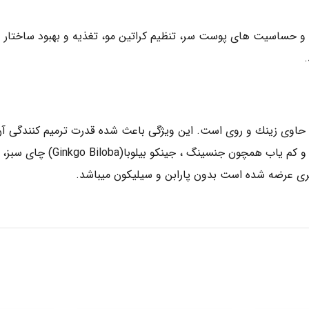
و حساسيت هاى پوست سر، تنظيم كراتين مو، تغذيه و بهبود ساختار دا
اوى زينك و روى است. اين ويژگى باعث شده قدرت ترميم كنندگى آن 