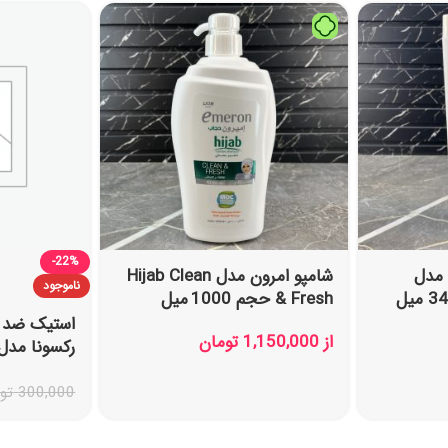
-22%
 مدل
شامپو امرون مدل Hijab Clean
ناموجود
& Fresh حجم 1000 میل
استیک ضد ت
از
1,150,000
تومان
Invisible حجم 40 گرم
300,000
تو