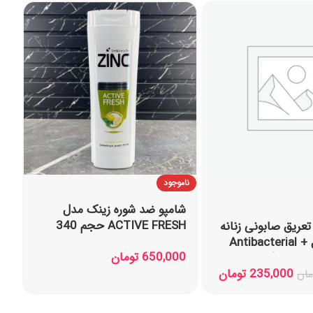
ناموجود
شامپو ضد شوره زینک مدل
ACTIVE FRESH حجم 340
عریق صابونی زنانه
میل
رکسونا مدل Antibacterial +
650,000
تومان
235,000
تومان
مان