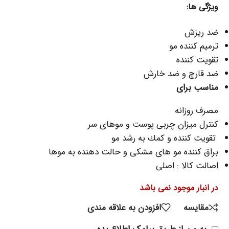
ویژگی‌ ها:
ضد ریزش
ترميم كننده مو
تقویت کننده
ضد قارچ و ضد خارش
مناسب برای
مصرف روزانه
كنترل ميزان چربى پوست و موهاى سر
تقويت كننده و كمك به رشد مو
براق كننده مو هاى مشكى و حالت دهنده به موها
اصالت کالا : اصلی
در انبار موجود نمی باشد
مقایسه
افزودن به علاقه مندی