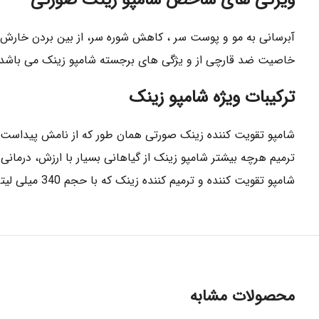
ویژگی های شاخص شامپو زینک صورتی
آبرسانى به مو و پوست سر ، كاهش شوره سر، از بين بردن خارش 
خاصيت ضد قارچى از و يژگى هاى برجسته شامپو زينک مى باشد.
تركيبات ويژه شامپو زينک
شامپو تقویت کننده زينک صورتی همان طور كه از نامش پيداست ح
شامپو تقويت كننده و ترميم كننده زينک كه با حجم 340 ميلى ليترى عرضه شده است بدون پارابن و سيليكون ميباشد.
محصولات مشابه