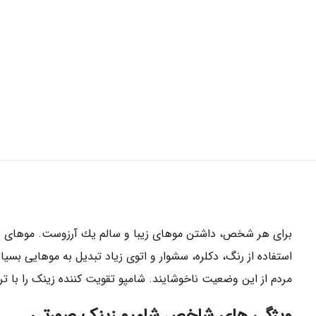
براى هر شخص، داشتن موهاى زيبا و سالم يك آرزوست. موهاى زيبا ا
استفاده از رنگ، دكلره، سشوار و اتوى زياد تبديل به موهايى بس
مردم از اين وضعيت ناخوشايند. شامپو تقویت کننده زینک را با تركي