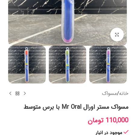
بزرگنمایی تصویر
خانه
/
مسواک
مسواک مستر اورال Mr Oral با برس متوسط
110,000
تومان
موجود در انبار