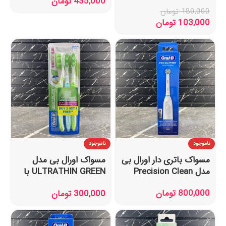
435,000
تومان
180,000
تومان
103,000
تومان
ناموجود
ناموجود
مسواک باتری دار اورال بی
مسواک اورال بی مدل
مدل Precision Clean
ULTRATHIN GREEN با
برس خیلی نرم بسته 3
800,000
تومان
300,000
تومان
عددی