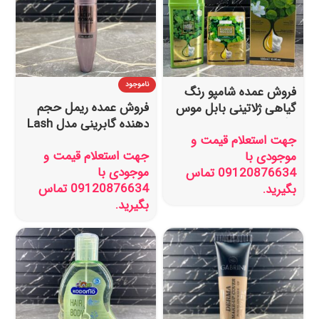
ناموجود
فروش عمده شامپو رنگ
فروش عمده ریمل حجم
گیاهی ژلاتینی بابل موس
دهنده گابرینی مدل Lash
رنگ قهوه ای مدل تستر
جهت استعلام قیمت و
Exceptional
دار
جهت استعلام قیمت و
موجودی با
موجودی با
09120876634 تماس
09120876634 تماس
بگیرید.
بگیرید.