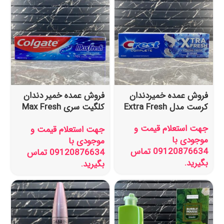
فروش عمده خمیردندان
فروش عمده خمیر دندان
کرست مدل Extra Fresh
کلگیت سری Max Fresh
مدل Cool Mint
جهت استعلام قیمت و
جهت استعلام قیمت و
موجودی با
موجودی با
09120876634 تماس
09120876634 تماس
بگیرید.
بگیرید.