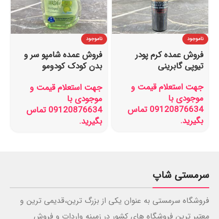
ناموجود
ناموجود
فروش عمده کرم پودر
فروش عمده شامپو سر و
تیوپی گابرینی
بدن کودک کودومو
Kodomo حجم 200 میل
جهت استعلام قیمت و
جهت استعلام قیمت و
موجودی با
موجودی با
09120876634 تماس
09120876634 تماس
بگیرید.
بگیرید.
سرمستی شاپ
فروشگاه سرمستی به عنوان یکی از بزرگ ترین،قدیمی ترین و
معتبر ترین فروشگاه های کشور در زمینه واردات و فروش