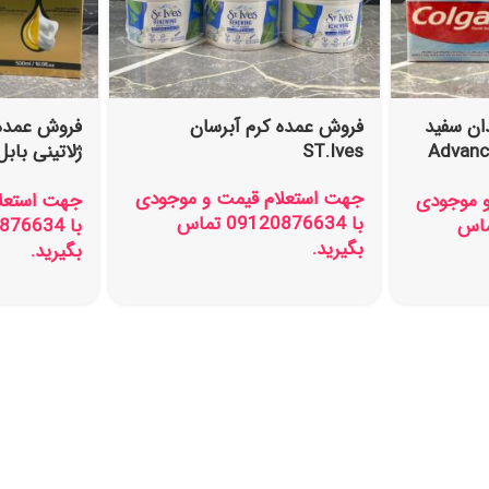
ان سفید
فروش عمده کرم آبرسان
فروش عمده 
لگیت مدل Advanced
ST.Ives
ژلاتینی باب
مدل تستر دا
جهت استعلام قیمت و موجودی
و موجودی
جهت استعلا
با 09120876634 تماس
0912087 تماس
بگیرید.
بگیرید.