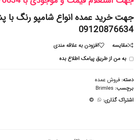
جهت استعلام قیمت و موجودی با 09120876634 تماس بگیرید.
جهت خرید عمده انواع شامپو رنگ با پ
09120876634
مقایسه
افزودن به علاقه مندی
به من از طریق پیامک اطلاع بده
دسته:
فروش عمده
برچسب:
Brimles
اشتراک گذاری: