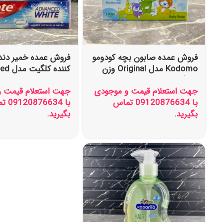
فروش عمده صابون بچه کودومو
فروش عمده خمیر دند
Kodomo مدل Original وزن
کننده ک
75 گرم
WHITE حجم 100 میل
جهت استعلام قیمت و موجودی
جهت استعلام قیمت 
با 09120876634 تماس
با 6634
بگیرید.
بگیرید.