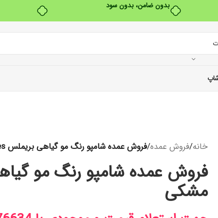
بدون ضامن، بدون سود
اپ
خانه
/
فروش عمده
/
فروش عمده شامپو رنگ مو گیاهی بریملس Brimles رنگ مشکی
مشکی