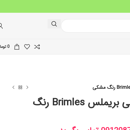
0
توما
فروش عمده شامپو رنگ مو گیاهی بریملس Brimles رنگ