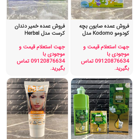
فروش عمده صابون بچه
فروش عمده خمیر دندان
کودومو Kodomo مدل
کرست مدل Herbal
Original وزن 75 گرم
Fresh
جهت استعلام قیمت و
جهت استعلام قیمت و
موجودی با
موجودی با
09120876634 تماس
09120876634 تماس
بگیرید.
بگیرید.