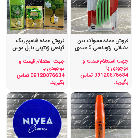
فروش عمده مسواک بین
فروش عمده شامپو رنگ
دندانی ارتودنسی 5 عددی
گیاهی ژلاتینی بابل موس
رنگ قهوه ای مدل تستر
جهت استعلام قیمت و
جهت استعلام قیمت و
دار
موجودی با
موجودی با
09120876634 تماس
09120876634 تماس
بگیرید.
بگیرید.