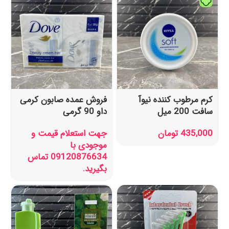
کرم مرطوب کننده نیوآ
فروش عمده صابون کرمی
سافت 200 میل
داو 90 گرمی
435,000
تومان
جهت استعلام قیمت و
موجودی با
09120876634 تماس
بگیرید.