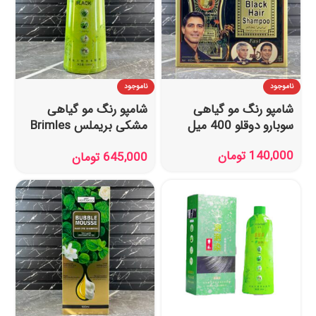
ناموجود
ناموجود
شامپو رنگ مو گیاهی
شامپو رنگ مو گیاهی
سوبارو دوقلو 400 میل
مشکی بریملس Brimles
حجم 500 میل
140,000
تومان
645,000
تومان