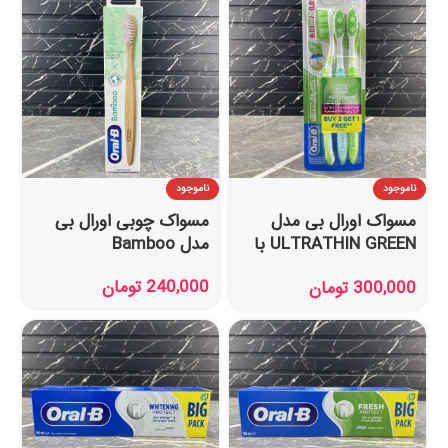
ناموجود
ناموجود
مسواک اورال بی مدل
مسواک چوبی اورال بی
ULTRATHIN GREEN با
مدل Bamboo
برس خیلی نرم بسته 3
240,000
تومان
300,000
تومان
عددی