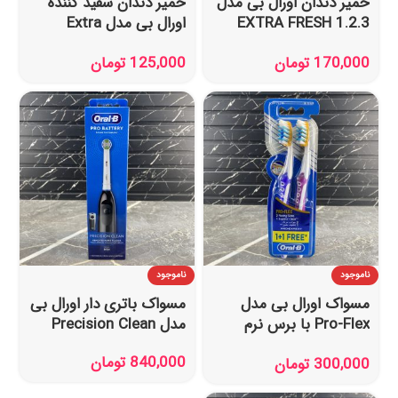
خمیر دندان اورال بی مدل
خمیر دندان سفید کننده
1.2.3 EXTRA FRESH
اورال بی مدل Extra
حجم 100 میل
White حجم 100 میل
170,000
تومان
125,000
تومان
ناموجود
ناموجود
مسواک اورال بی مدل
مسواک باتری دار اورال بی
Pro-Flex با برس نرم
مدل Precision Clean
بسته 2 عددی
840,000
تومان
300,000
تومان