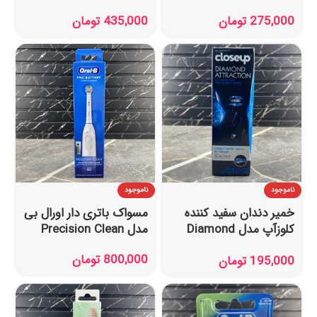
Mint حجم 100 میل
بسته ۳ عددی
275,000
تومان
435,000
تومان
ناموجود
ناموجود
خمیر دندان سفید کننده
مسواک باتری دار اورال بی
کلوزآپ مدل Diamond
مدل Precision Clean
Attraction حجم 75 میل
800,000
تومان
195,000
تومان