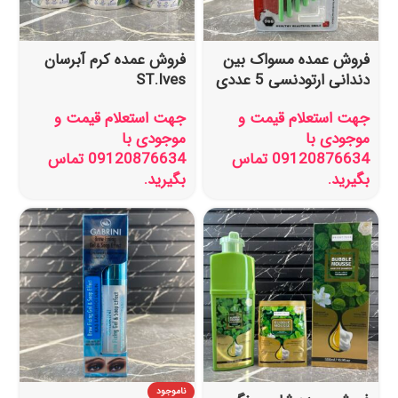
فروش عمده مسواک بین
فروش عمده کرم آبرسان
دندانی ارتودنسی 5 عددی
ST.Ives
جهت استعلام قیمت و
جهت استعلام قیمت و
موجودی با
موجودی با
09120876634 تماس
09120876634 تماس
بگیرید.
بگیرید.
ناموجود