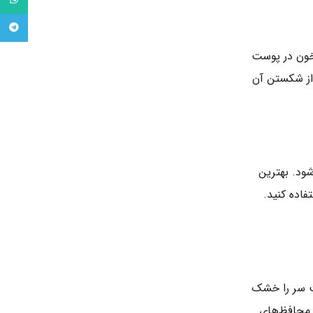
tsApp
legram
 خون در پوست
 از شکستن آن
ود. بهترین
فاده کنید.
ت سر را خشک
و محافظ‌های